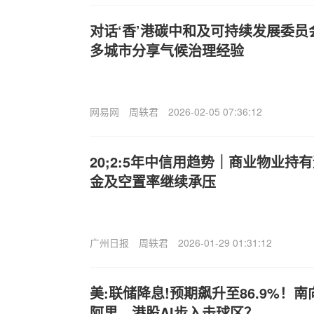
对话‘香’港碳中和及可持续发展委
多城市分享气候治理经验
网易网
周轶君
2026-02-05 07:36:12
20;2:5年中信用趋势｜商业物业
金及空置率继续承压
广州日报
周轶君
2026-01-29 01:31:12
美:联储降息!预期飙升至86.9%！
阿里，港股AI步入击球区？