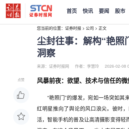
首页
快讯
要闻
股市
您当前的位置：
证券时报
>
公司
>
正文
尘封往事：解构“艳照
洞察
来源：证券时报网
作者：李慧玲
2026-02-08 
风暴前夜：欲望、技术与信任的微
点赞
“艳照门”的爆发，宛如一场突如其
红明星推向了舆论的风口浪尖。彼时，
活，智能手机的普及让高清摄影变得轻